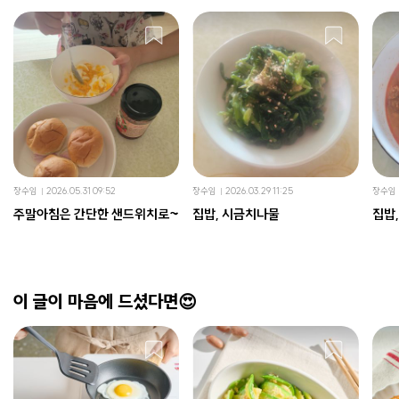
장수임
2026.05.31 09:52
장수임
2026.03.29 11:25
장수임
주말아침은 간단한 샌드위치로~
집밥, 시금치나물
집밥
이 글이 마음에 드셨다면😍