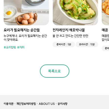
요리가 필요해지는 순간들
전자레인지 애호박나물
매콤
누구에게나, 요리가 필요해지는 순간
불 안 쓰고 만드는 간단한 반찬
매콤짭
이 찾아와요.
없이도
준비시간
5분
조리시간
10분
요리칼럼
자취
준
목록으로
이용약관
개인정보처리방침
ABOUT US
공지사항