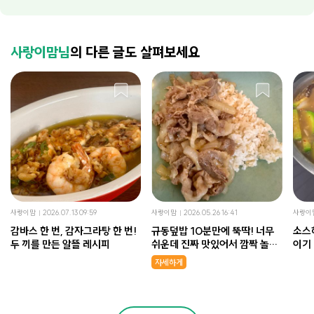
사랑이맘님
의 다른 글도 살펴보세요
사랑이맘
2026.07.13 09:59
사랑이맘
2026.05.26 16:41
사랑이
감바스 한 번, 감자그라탕 한 번!
규동덮밥 10분만에 뚝딱! 너무
소스
두 끼를 만든 알뜰 레시피
쉬운데 진짜 맛있어서 깜짝 놀랐
이기
어요!
자세하게