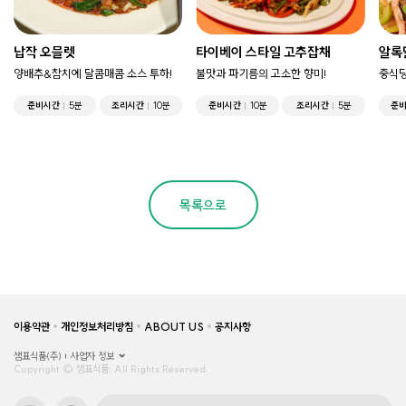
납작 오믈렛
타이베이 스타일 고추잡채
알록
양배추&참치에 달콤매콤 소스 투하!
불맛과 파기름의 고소한 향미!
중식당
준비시간
5분
조리시간
10분
준비시간
10분
조리시간
5분
준
목록으로
이용약관
개인정보처리방침
ABOUT US
공지사항
샘표식품(주)
사업자 정보
Copyright © 샘표식품, All Rights Reserved.