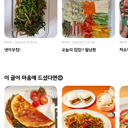
에잇취
2026.03.29 00:16
에잇취
2026.03.21 20:50
에잇취
냉이무침!
오늘의 집밥!! 월남쌈
차오
이 글이 마음에 드셨다면😍