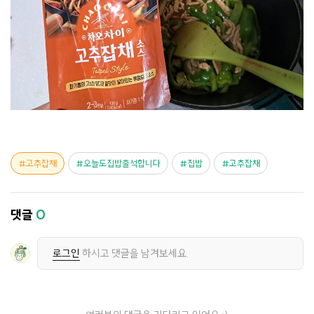
고추잡채
오늘도집밥출석합니다
집밥
고추잡채
댓글
0
로그인
하시고 댓글을 남겨보세요.