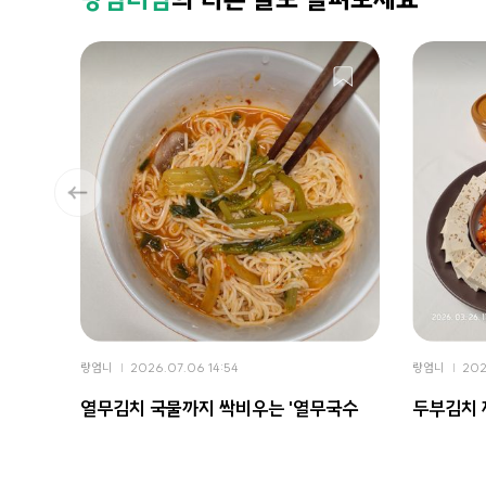
랑엄니
2026.07.06 14:54
랑엄니
202
열무김치 국물까지 싹비우는 '열무국수
두부김치