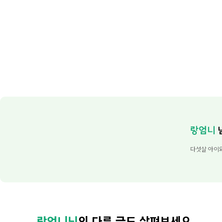
랑엄니
다섯살 아이
랑엄니님
의 다른 글도 살펴보세요