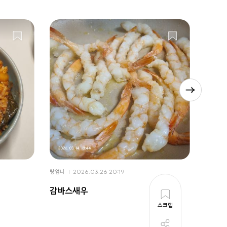
랑엄니
2026.03.26 20:19
랑엄니
감바스새우
봄동
스크랩