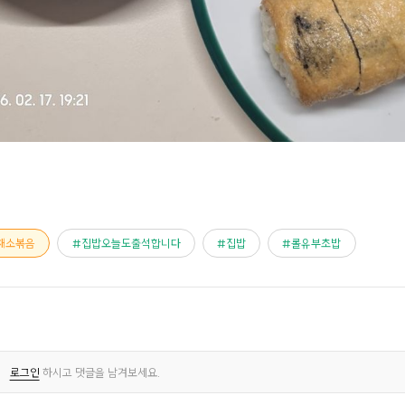
채소볶음
집밥오늘도출석합니다
집밥
롤유부초밥
로그인
하시고 댓글을 남겨보세요.