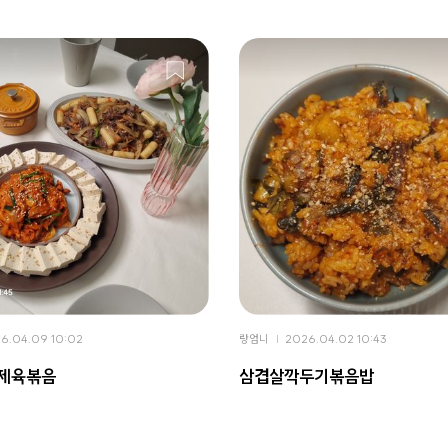
6.04.09 10:02
랑엄니
2026.04.02 10:43
 제육볶음
삼겹살깍두기볶음밥