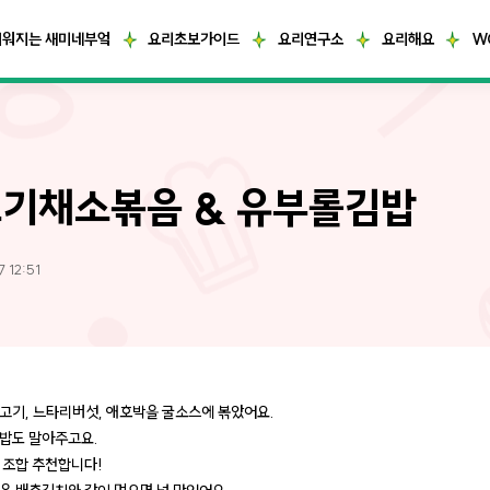
거워지는 새미네부엌
요리초보가이드
요리연구소
요리해요
W
기채소볶음 & 유부롤김밥
 12:51
고기, 느타리버섯, 애호박을 굴소스에 볶았어요.
밥도 말아주고요.
 조합 추천합니다!