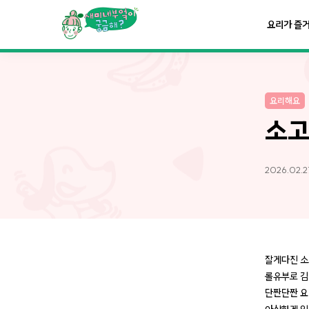
요리가
맛있어지는
부엌
요리가 즐
요리가
건강해지는
부엌
요리해요
요리가
쉬워지는
부엌
소고
2026.02.27
잘게다진 소
롤유부로 김
단짠단짠 요