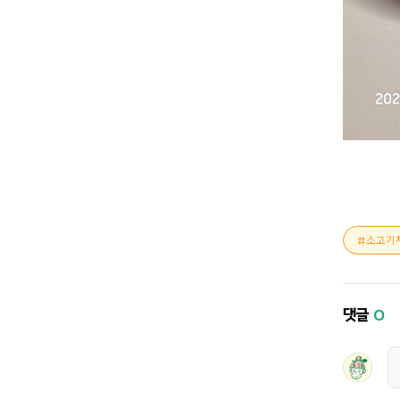
소고기
댓글
0