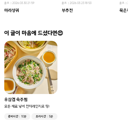
윤쓰
2026.03.30 21:59
윤쓰
2026.03.23 18:53
윤쓰
마라샹궈
부추전
묵은
이 글이 마음에 드셨다면😍
우삼겹 숙주찜
모든 재료 넣어 전자레인지로 띵!
준비시간
10분
조리시간
5분