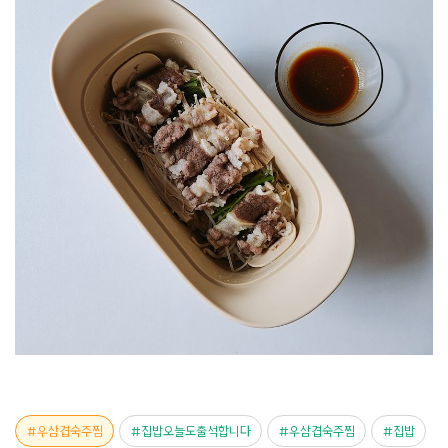
우삼겹숙주찜
집밥오늘도출석합니다
우삼겹숙주찜
집밥