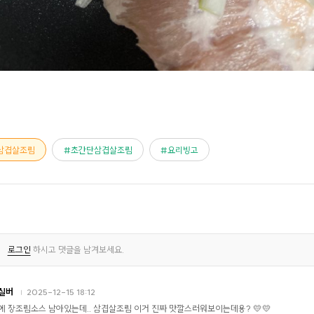
삼겹살조림
초간단삼겹살조림
요리빙고
로그인
하시고 댓글을 남겨보세요.
실버
2025-12-15 18:12
에 장조림소스 남아있는데.. 삼겹살조림 이거 진짜 맛깔스러워보이는데용? 💛💛