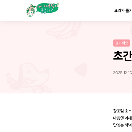
요리가
맛있어지는
부엌
요리가 즐
요리가
건강해지는
부엌
요리해요
요리가
쉬워지는
부엌
초간
2025.12.10
장조림 소스
다음엔 야채
맛잇는 저