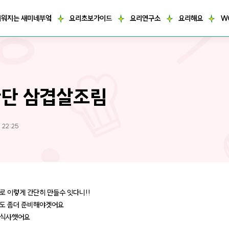
거워지는 새미네부엌
요리초보가이드
요리연구소
요리해요
W
단 삼겹살조림
 22:25
로 이렇게 간단히 만들수 잇다니!!
도 좀더 준비해야겟어요
녁식사햇어요