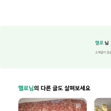
헬로
님
소개글이 없
헬로님
의 다른 글도 살펴보세요