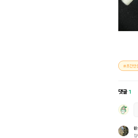
초간단
댓글
1
윈
집